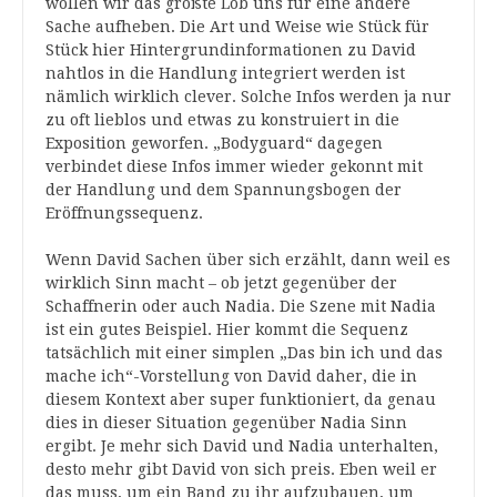
wollen wir das größte Lob uns für eine andere
Sache aufheben. Die Art und Weise wie Stück für
Stück hier Hintergrundinformationen zu David
nahtlos in die Handlung integriert werden ist
nämlich wirklich clever. Solche Infos werden ja nur
zu oft lieblos und etwas zu konstruiert in die
Exposition geworfen. „Bodyguard“ dagegen
verbindet diese Infos immer wieder gekonnt mit
der Handlung und dem Spannungsbogen der
Eröffnungssequenz.
Wenn David Sachen über sich erzählt, dann weil es
wirklich Sinn macht – ob jetzt gegenüber der
Schaffnerin oder auch Nadia. Die Szene mit Nadia
ist ein gutes Beispiel. Hier kommt die Sequenz
tatsächlich mit einer simplen „Das bin ich und das
mache ich“-Vorstellung von David daher, die in
diesem Kontext aber super funktioniert, da genau
dies in dieser Situation gegenüber Nadia Sinn
ergibt. Je mehr sich David und Nadia unterhalten,
desto mehr gibt David von sich preis. Eben weil er
das muss, um ein Band zu ihr aufzubauen, um